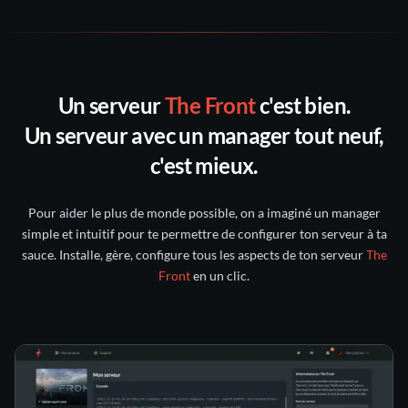
notre
support
un ticket
Discord
toutes les sauvegardes
30
Un serveur
The Front
c'est bien.
Discord nitroserv
jours suivants
Un serveur avec un manager tout neuf,
compte Twitter/X
c'est mieux.
intact pendant 5 jours
Pour aider le plus de monde possible, on a imaginé un manager
conservée pendant 6 mois
simple et intuitif pour te permettre de configurer ton serveur à ta
sauce. Installe, gère, configure tous les aspects de ton serveur
The
Front
en un clic.