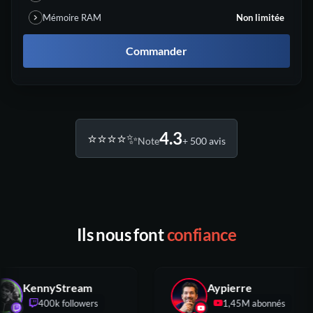
Mémoire RAM
Non limitée
Commander
4.3
⭐️⭐️⭐️⭐️✨
Note
+ 500 avis
Ils nous font
confiance
KennyStream
Aypierre
400k followers
1,45M abonnés