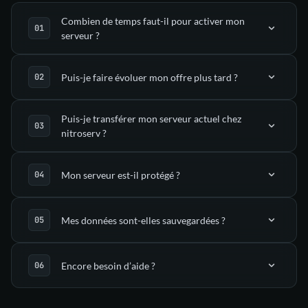
Combien de temps faut-il pour activer mon
serveur ?
Puis-je faire évoluer mon offre plus tard ?
déployé automatiquement
Puis-je transférer mon serveur actuel chez
nitroserv ?
dans ton Manager nitroserv
l’onglet Upgrade
Mon serveur est-il protégé ?
(via SFTP)
Mes données sont-elles sauvegardées ?
support
mitigation anti-DDoS
Encore besoin d’aide ?
guides dédiés
sauvegardes
automatiques