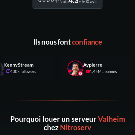
4.3
⭐️⭐️⭐️⭐️✨
Note
+ 500 avis
Ils nous font
confiance
KennyStream
Aypierre
400k followers
1,45M abonnés
Pourquoi louer un serveur
Valheim
chez
Nitroserv