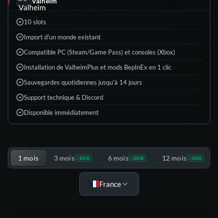
Valheim
10 slots
Import d'un monde existant
Compatible PC (Steam/Game Pass) et consoles (Xbox)
Installation de ValheimPlus et mods BepInEx en 1 clic
Sauvegardes quotidiennes jusqu'à 14 jours
Support technique & Discord
Disponible immédiatement
Choisis ton offre
1 mois
3 mois
6 mois
12 mois
-10%
-20%
-30%
France