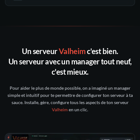
automatiques
notre
support
un ticket
Discord
toutes les sauvegardes
30
Un serveur
Valheim
c'est bien.
Discord nitroserv
jours suivants
Un serveur avec un manager tout neuf,
compte Twitter/X
c'est mieux.
intact pendant 5 jours
Pour aider le plus de monde possible, on a imaginé un manager
conservée pendant 6 mois
simple et intuitif pour te permettre de configurer ton serveur à ta
sauce. Installe, gère, configure tous les aspects de ton serveur
Valheim
en un clic.