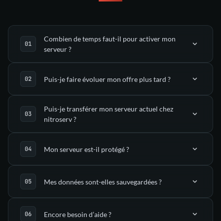
Combien de temps faut-il pour activer mon
serveur ?
Puis-je faire évoluer mon offre plus tard ?
déployé automatiquement
Puis-je transférer mon serveur actuel chez
nitroserv ?
dans ton Manager nitroserv
l’onglet Upgrade
Mon serveur est-il protégé ?
(via SFTP)
Mes données sont-elles sauvegardées ?
support
mitigation anti-DDoS
Encore besoin d’aide ?
guides dédiés
sauvegardes