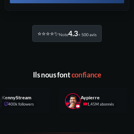
4.3
⭐️⭐️⭐️⭐️✨
Note
+ 500 avis
Ils nous font
confiance
KennyStream
Aypierre
400k followers
1,45M abonnés