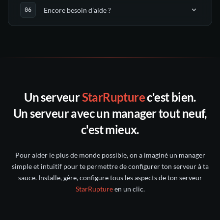
Encore besoin d’aide ?
guides dédiés
sauvegardes
automatiques
notre
support
un ticket
Discord
toutes les sauvegardes
30
Un serveur
StarRupture
c'est bien.
Discord nitroserv
jours suivants
Un serveur avec un manager tout neuf,
compte Twitter/X
c'est mieux.
intact pendant 5 jours
Pour aider le plus de monde possible, on a imaginé un manager
conservée pendant 6 mois
simple et intuitif pour te permettre de configurer ton serveur à ta
sauce. Installe, gère, configure tous les aspects de ton serveur
StarRupture
en un clic.