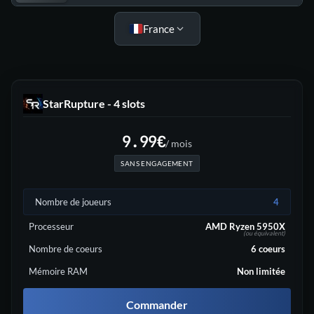
France
StarRupture - 4 slots
9.99
€
/ mois
SANS ENGAGEMENT
Nombre de joueurs
4
Processeur
AMD Ryzen 5950X
(ou équivalent)
Nombre de coeurs
6
coeurs
Mémoire RAM
Non limitée
Commander