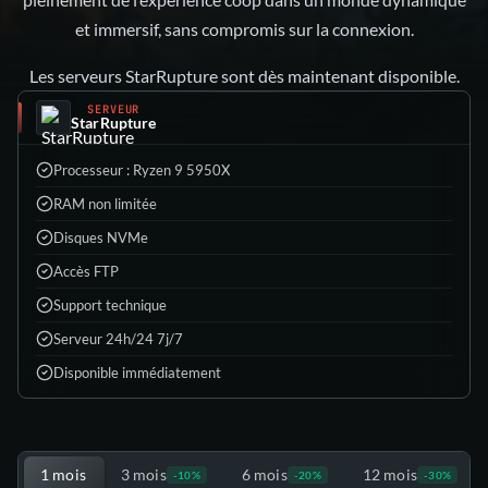
et immersif, sans compromis sur la connexion.
Les serveurs StarRupture sont dès maintenant disponible.
SERVEUR
StarRupture
Processeur : Ryzen 9 5950X
RAM non limitée
Disques NVMe
Accès FTP
Support technique
Serveur 24h/24 7j/7
Disponible immédiatement
Choisis ton offre
1 mois
3 mois
6 mois
12 mois
-10%
-20%
-30%