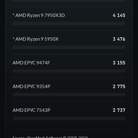
4 145
* AMD Ryzen 9 7950X3D
3 476
* AMD Ryzen 9 5950X
3 155
AMD EPYC 9474F
2 775
AMD EPYC 9354P
2 737
AMD EPYC 7543P
Source : PassMark Software © 2008-2026