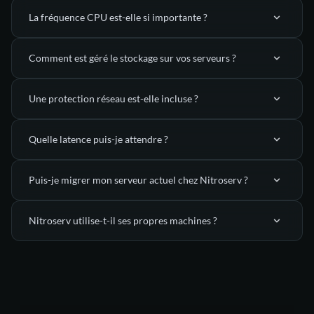
La fréquence CPU est-elle si importante ?
AMD
Ryzen 9 7950X3D
EPYC 9575F
Comment est géré le stockage sur vos serveurs ?
Minecraft
(tick principal,
Une protection réseau est-elle incluse ?
gestion des entités, redstone, génération de terrain, logique
excellente performance
des mods, etc.)
mono-cœur
Quelle latence puis-je attendre ?
7000 Mo/s
5900 Mo/s
dont la mitigation anti-DDoS
1 100 000 IOPS
410 000 IOPS
Puis-je migrer mon serveur actuel chez Nitroserv ?
bonne
la puissance d’un seul cœur
réactivité
Nitroserv utilise-t-il ses propres machines ?
latence très faible
améliore
via le
l’expérience
connectivité 10 Gb/s permanente
nombreux accès simultanés
Manager
notre propre parc de machines
pensée
pour les serveurs de jeux