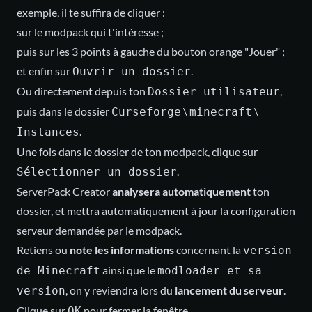
exemple, il te suffira de cliquer :
sur le modpack qui t'intéresse ;
puis sur les 3 points à gauche du bouton orange "Jouer" ;
et enfin sur
.
Ouvrir un dossier
Ou directement depuis ton
,
Dossier utilisateur
puis dans le dossier
\
\
Curseforge
minecraft
.
Instances
Une fois dans le dossier de ton modpack, clique sur
.
Sélectionner un dossier
ServerPack Creator
analysera automatiquement
ton
dossier, et mettra automatiquement à jour la configuration
serveur demandée par le modpack.
Retiens ou
note les informations
concernant la
version
ainsi que le
de Minecraft
modloader et sa
, on y reviendra lors du
lancement du serveur
.
version
Clique sur
pour fermer la fenêtre.
OK