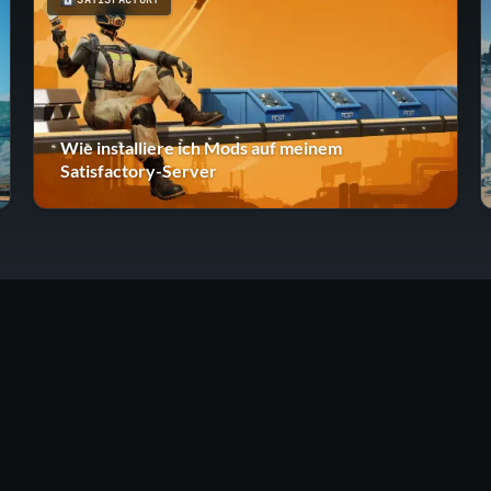
Wie installiere ich Mods auf meinem
Satisfactory-Server