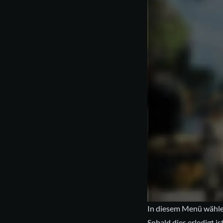
In diesem Menü wählen
Sobald dies erledigt 