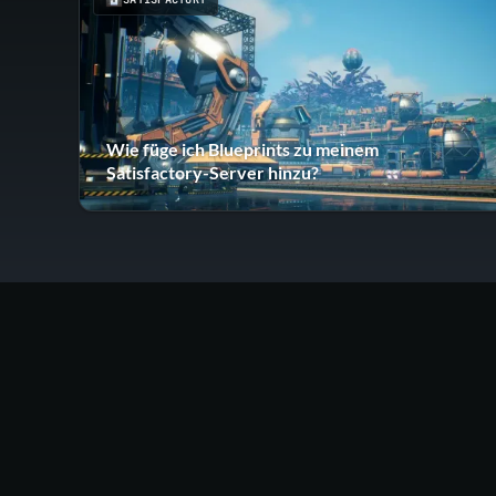
Wie füge ich Blueprints zu meinem
Satisfactory-Server hinzu?