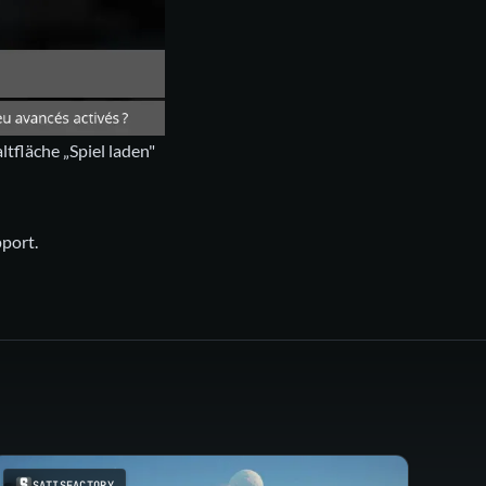
ltfläche „Spiel laden"
pport.
SATISFACTORY