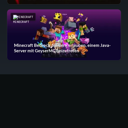
MINECRAFT
Minecraft Bedrock-Spielern erlauben, einem Java-
Server mit GeyserMC beizutreten