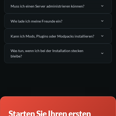
Muss ich einen Server administrieren können?
automatisch bereitgestellt
Wie lade ich meine Freunde ein?
Grundinstallation mit einem
Klick starten
Kann ich Mods, Plugins oder Modpacks installieren?
Manager
Nitroserv Manager
Was tun, wenn ich bei der Installation stecken
bleibe?
Schritt-für-Schritt-Guides
kontinuierlich aktualisierten Modpack-Katalog
Nitroserv Discord beitreten
den Support
kontaktieren
unserem
Discord beitreten!
Starten Sie Ihren ersten