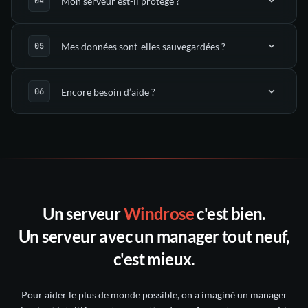
Mon serveur est-il protégé ?
(via SFTP)
Mes données sont-elles sauvegardées ?
support
mitigation anti-DDoS
Encore besoin d’aide ?
guides dédiés
sauvegardes
automatiques
notre
support
un ticket
Discord
toutes les sauvegardes
30
Un serveur
Windrose
c'est bien.
Discord nitroserv
jours suivants
Un serveur avec un manager tout neuf,
compte Twitter/X
c'est mieux.
intact pendant 5 jours
Pour aider le plus de monde possible, on a imaginé un manager
conservée pendant 6 mois