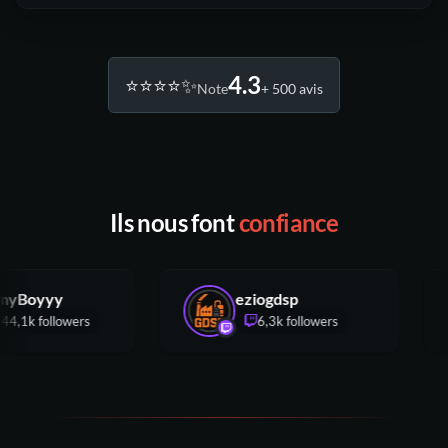
4.3
⭐️⭐️⭐️⭐️✨
Note
+ 500 avis
Ils nous font
confiance
JimmyBoyyy
eziogdsp
144,1k followers
6,3k followers