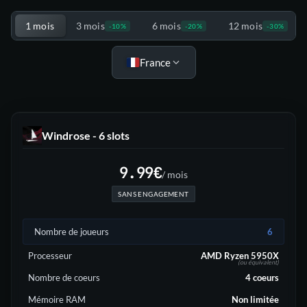
Choisis ton offre
1 mois
3 mois
6 mois
12 mois
-10%
-20%
-30%
France
Windrose - 6 slots
9.99
€
/ mois
SANS ENGAGEMENT
Nombre de joueurs
6
Processeur
AMD Ryzen 5950X
(ou équivalent)
Nombre de coeurs
4
coeurs
Mémoire RAM
Non limitée