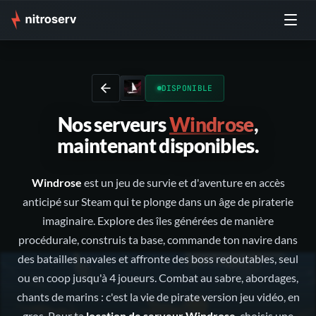
DISPONIBLE
Nos serveurs
Windrose
,
maintenant disponibles.
Windrose
est un jeu de survie et d'aventure en accès
anticipé sur Steam qui te plonge dans un âge de piraterie
imaginaire. Explore des îles générées de manière
procédurale, construis ta base, commande ton navire dans
des batailles navales et affronte des boss redoutables, seul
ou en coop jusqu'à 4 joueurs. Combat au sabre, abordages,
chants de marins : c'est la vie de pirate version jeu vidéo, en
gros. Pour ta
location de serveur Windrose
, choisis une