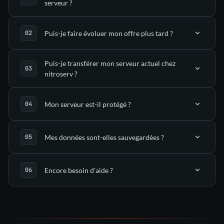
serveur ?
Puis-je faire évoluer mon offre plus tard ?
déployé automatiquement
Puis-je transférer mon serveur actuel chez
nitroserv ?
dans ton Manager nitroserv
l’onglet Upgrade
Mon serveur est-il protégé ?
(via SFTP)
Mes données sont-elles sauvegardées ?
support
mitigation anti-DDoS
Encore besoin d’aide ?
guides dédiés
sauvegardes
automatiques
notre
support
un ticket
Discord