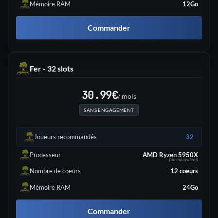
Mémoire RAM
12Go
Commander
Fer - 32 slots
30.99
€
/ mois
SANS ENGAGEMENT
Joueurs recommandés
32
Processeur
AMD Ryzen 5950X
(ou équivalent)
Nombre de coeurs
12
coeurs
Mémoire RAM
24Go
Commander