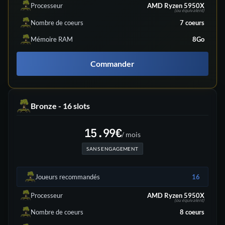
Processeur
AMD Ryzen 5950X
(ou équivalent)
Nombre de coeurs
7
coeurs
Mémoire RAM
8Go
Commander
Bronze - 16 slots
15.99
€
/ mois
SANS ENGAGEMENT
Joueurs recommandés
16
Processeur
AMD Ryzen 5950X
(ou équivalent)
Nombre de coeurs
8
coeurs