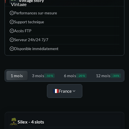
Vintage Story
Performances sur-mesure
Support technique
Accès FTP
Serveur 24h/24 7j/7
Disponible immédiatement
Choisis ton offre
1 mois
3 mois
6 mois
12 mois
-10%
-20%
-30%
France
Silex - 4 slots