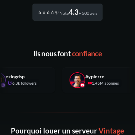
4.3
⭐️⭐️⭐️⭐️✨
Note
+ 500 avis
Ils nous font
confiance
eziogdsp
Aypierre
6,3k followers
1,45M abonnés
Pourquoi louer un serveur
Vintage