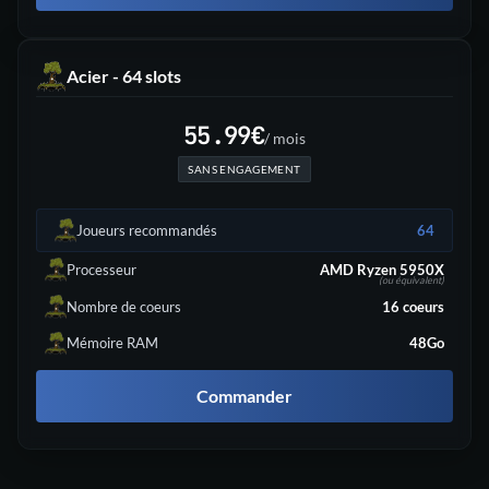
Acier - 64 slots
55.99
€
/ mois
SANS ENGAGEMENT
Joueurs recommandés
64
Processeur
AMD Ryzen 5950X
(ou équivalent)
Nombre de coeurs
16
coeurs
Mémoire RAM
48Go
Commander