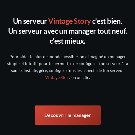
toutes les sauvegardes
30
Un serveur
Vintage Story
c'est bien.
Discord nitroserv
jours suivants
Un serveur avec un manager tout neuf,
compte Twitter/X
c'est mieux.
intact pendant 5 jours
Pour aider le plus de monde possible, on a imaginé un manager
conservée pendant 6 mois
simple et intuitif pour te permettre de configurer ton serveur à ta
sauce. Installe, gère, configure tous les aspects de ton serveur
Vintage Story
en un clic.
Découvrir le manager