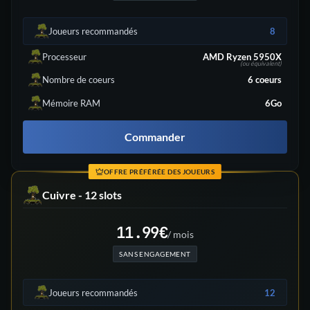
Joueurs recommandés
8
Processeur
AMD Ryzen 5950X
(ou équivalent)
Nombre de coeurs
6
coeurs
Mémoire RAM
6Go
Commander
OFFRE PRÉFÉRÉE DES JOUEURS
Cuivre - 12 slots
11.99
€
/ mois
SANS ENGAGEMENT
Joueurs recommandés
12