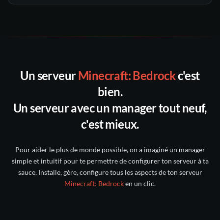
automatiques
notre
support
un ticket
Discord
toutes les sauvegardes
30
Un serveur
Minecraft: Bedrock
c'est
Discord nitroserv
jours suivants
bien.
compte Twitter/X
Un serveur avec un manager tout neuf,
c'est mieux.
intact pendant 5 jours
conservée pendant 6 mois
Pour aider le plus de monde possible, on a imaginé un manager
simple et intuitif pour te permettre de configurer ton serveur à ta
sauce. Installe, gère, configure tous les aspects de ton serveur
Minecraft: Bedrock
en un clic.