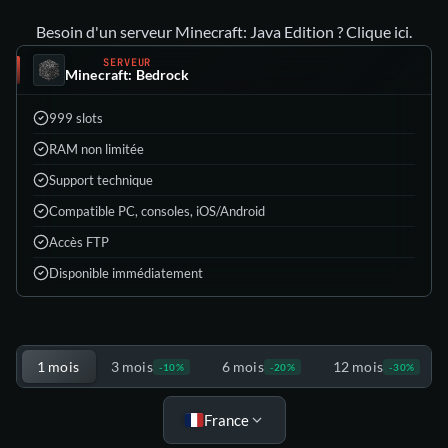
Besoin d'un serveur Minecraft: Java Edition ? Clique ici.
SERVEUR
Minecraft: Bedrock
999 slots
RAM non limitée
Support technique
Compatible PC, consoles, iOS/Android
Accès FTP
Disponible immédiatement
Choisis ton offre
1 mois
3 mois
6 mois
12 mois
-10%
-20%
-30%
France