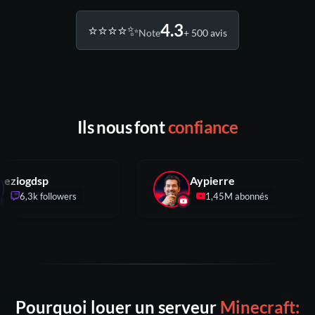
4.3
⭐️⭐️⭐️⭐️✨
Note
+ 500 avis
Ils nous font
confiance
eziogdsp
Aypierre
6,3k followers
1,45M abonnés
Pourquoi louer un serveur
Minecraft: