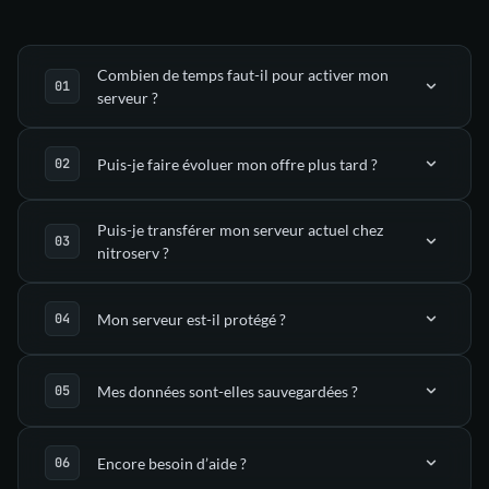
Combien de temps faut-il pour activer mon
serveur ?
Puis-je faire évoluer mon offre plus tard ?
déployé automatiquement
Puis-je transférer mon serveur actuel chez
nitroserv ?
dans ton Manager nitroserv
l’onglet Upgrade
Mon serveur est-il protégé ?
(via SFTP)
Mes données sont-elles sauvegardées ?
support
mitigation anti-DDoS
Encore besoin d’aide ?
guides dédiés
sauvegardes