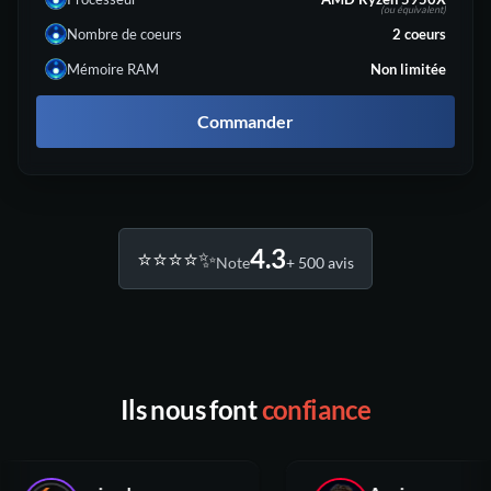
(ou équivalent)
Nombre de coeurs
2
coeurs
Mémoire RAM
Non limitée
Commander
4.3
⭐️⭐️⭐️⭐️✨
Note
+ 500 avis
Ils nous font
confiance