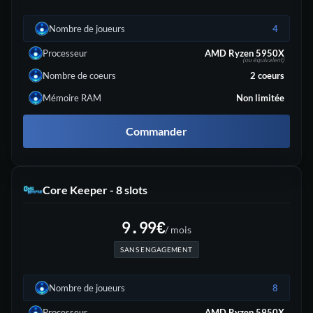
Nombre de joueurs
4
Processeur
AMD Ryzen 5950X
(ou équivalent)
Nombre de coeurs
2
coeurs
Mémoire RAM
Non limitée
Commander
Core Keeper - 8 slots
9.99
€
/ mois
SANS ENGAGEMENT
Nombre de joueurs
8
Processeur
AMD Ryzen 5950X