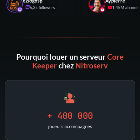
eziogdsp
Aypierre
6,3k followers
1,45M abo
Pourquoi louer un serveur
Core
Keeper
chez
Nitroserv
+ 400 000
joueurs accompagnés