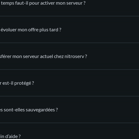
temps faut-il pour activer mon serveur ?
e évoluer mon offre plus tard ?
déployé automatiquement
dans ton Manager nitroserv
sférer mon serveur actuel chez nitroserv ?
l’
est-il protégé ?
support
(via SFTP)
 sont-elles sauvegardées ?
mitigation anti-DD
és
n d’aide ?
sauvegardes automatiques