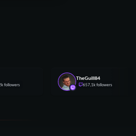
vcyd
TheGuill84
51,2k followers
657,1k followers