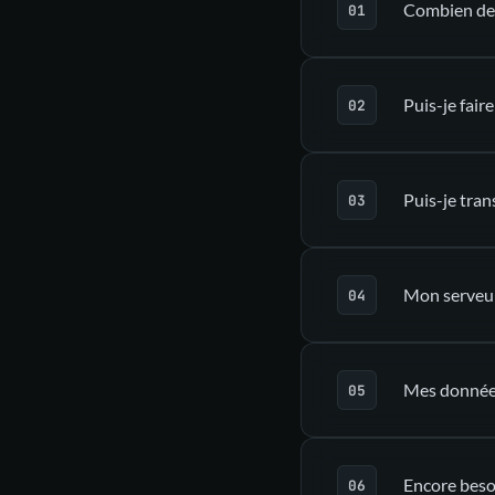
Combien de 
Puis-je fair
Puis-je tran
Mon serveur 
Mes données
guides dédi
Encore besoi