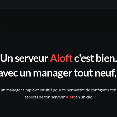
un ticket
notre
support
utes les sauvegardes
Discord nitroserv
itter/X
intact penda
Un serveur
Aloft
c'est bien.
conservée pendant 6 mois
avec un manager tout neuf,
un manager simple et intuitif pour te permettre de configurer ton se
aspects de ton serveur
Aloft
en un clic.