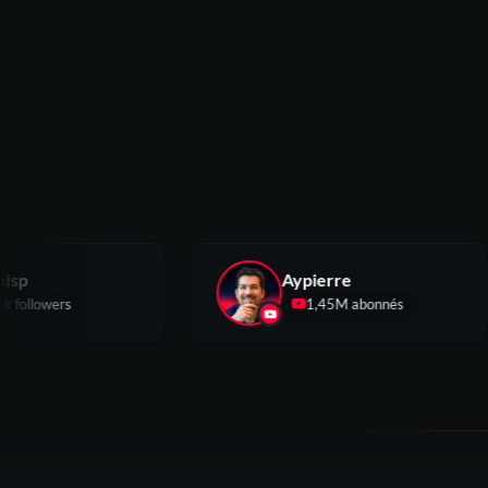
eziogdsp
Aypierre
6,3k followers
1,45M abonnés