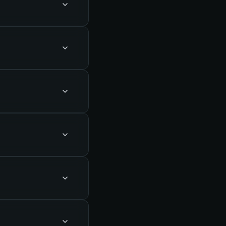
onglet Upgrade
oS