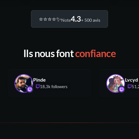
4.3
⭐️⭐️⭐️⭐️✨
Note
+ 500 avis
Ils nous font
confiance
Pinde
L
18,3k followers