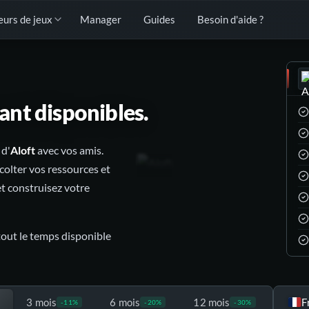
eurs de jeux
Manager
Guides
Besoin d'aide ?
nt disponibles.
 d'
Aloft
avec vos amis.
récolter vos ressources et
et construisez votre
tout le temps disponible
3 mois
6 mois
12 mois
F
-11%
-20%
-30%