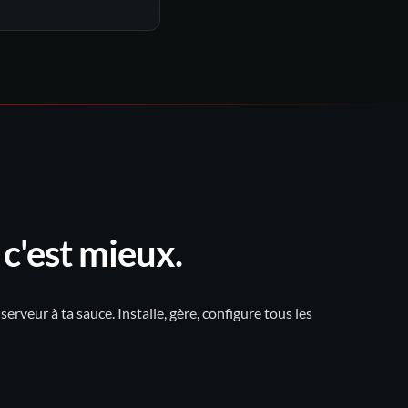
Discord
30
nt 5 jours
c'est mieux.
rveur à ta sauce. Installe, gère, configure tous les