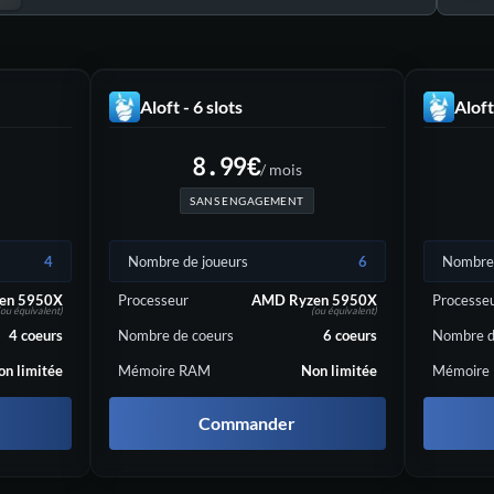
Aloft - 6 slots
Aloft
8.99
€
/ mois
SANS ENGAGEMENT
4
Nombre de joueurs
6
Nombre 
en 5950X
Processeur
AMD Ryzen 5950X
Processe
(ou équivalent)
(ou équivalent)
4
coeurs
Nombre de coeurs
6
coeurs
Nombre d
on limitée
Mémoire RAM
Non limitée
Mémoire
Commander