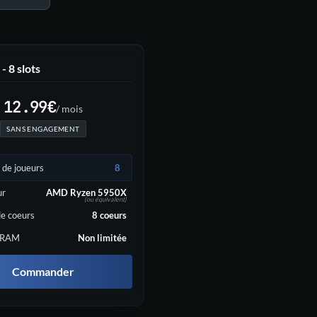
 - 8 slots
12.99
€
/ mois
SANS ENGAGEMENT
de joueurs
8
ur
AMD Ryzen 5950X
(ou équivalent)
e coeurs
8
coeurs
 RAM
Non limitée
Commander