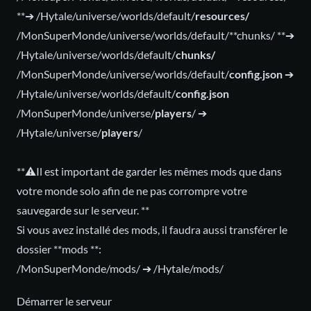
**➔ /Hytale/universe/worlds/default/
resources/
/MonSuperMonde/universe/worlds/default/**chunks/ **➔
/Hytale/universe/worlds/default/
chunks/
/MonSuperMonde/universe/worlds/default/
config.json
➔
/Hytale/universe/worlds/default/
config.json
/MonSuperMonde/universe/
players
/ ➔
/Hytale/universe/
players
/
**⚠️Il est important de garder les mêmes mods que dans
votre monde solo afin de ne pas corrompre votre
sauvegarde sur le serveur. **
Si vous avez installé des mods, il faudra aussi transférer le
dossier **mods **:
/MonSuperMonde/mods/ ➔ /Hytale/mods/
Démarrer le serveur