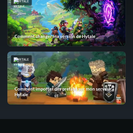
HYTALE
Comment changer ma version de Hytale
HYTALE
Comment importer des prefabs sur mon serveur
Hytale